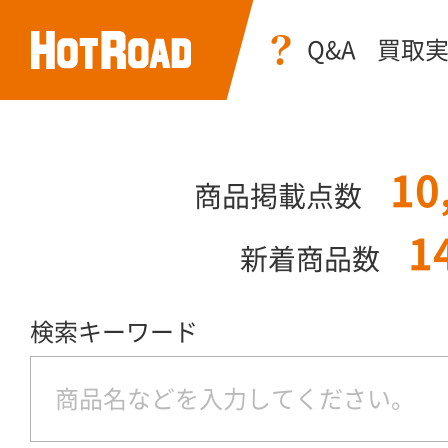
Q&A
買取
10
商品掲載点数
1
新着商品数
検索キーワード