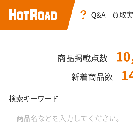
Q&A
買取
10
商品掲載点数
1
新着商品数
検索キーワード