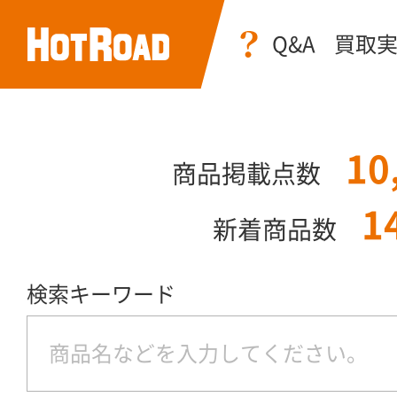
Q&A
買取
10
商品掲載点数
1
新着商品数
検索キーワード