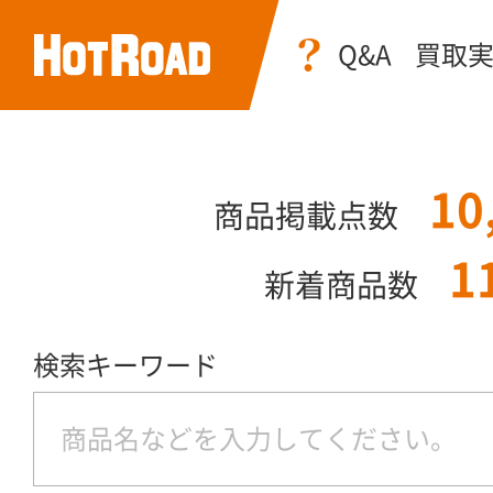
Q&A
買取
10
商品掲載点数
1
新着商品数
検索キーワード