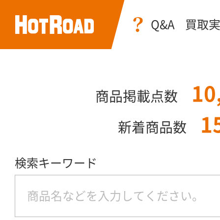
Q&A
買取
10
商品掲載点数
1
新着商品数
検索キーワード