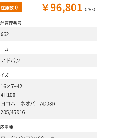
￥96,801
0
在庫数
（税込）
舗管理番号
662
ーカー
アドバン
イズ
16×7+42
4H100
ヨコハ ネオバ AD08R
205/45R16
応車種