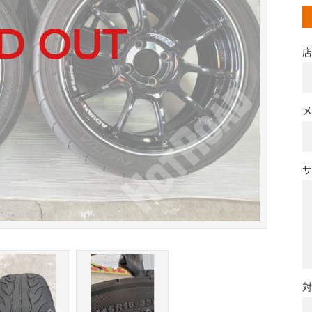
店
メ
サ
対