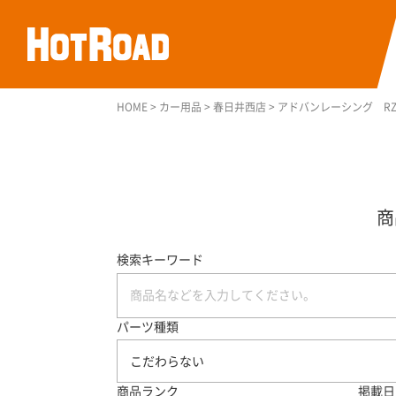
HOME
>
カー用品
>
春日井西店
>
アドバンレーシング RZ
検索キーワード
パーツ種類
こだわらない
商品ランク
掲載日