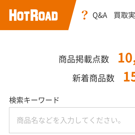
Q&A
買取
10
商品掲載点数
1
新着商品数
検索キーワード