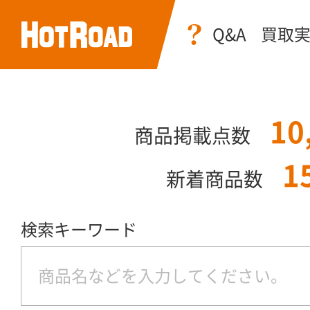
Q&A
買取
10
商品掲載点数
1
新着商品数
検索キーワード