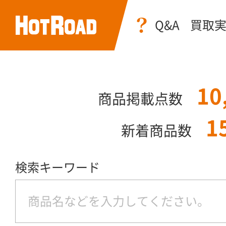
Q&A
買取
10
商品掲載点数
1
新着商品数
検索キーワード