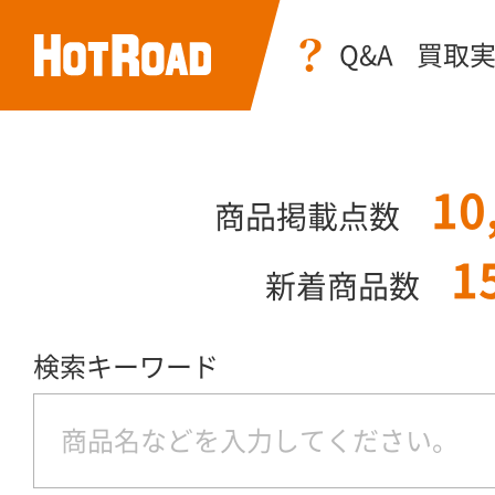
Q&A
買取
10
商品掲載点数
1
新着商品数
検索キーワード