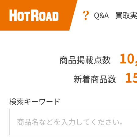
Q&A
買取
10
商品掲載点数
1
新着商品数
検索キーワード