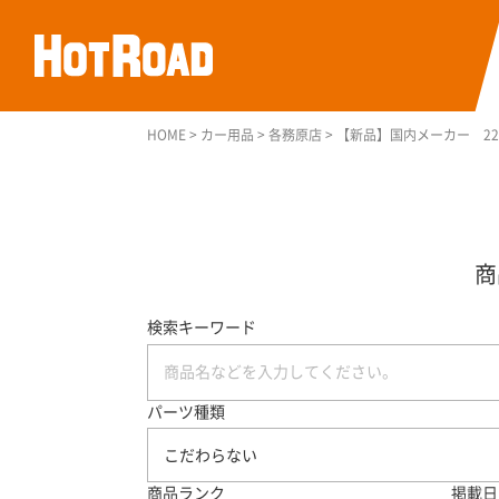
HOME
>
カー用品
>
各務原店
>
【新品】国内メーカー 225
検索キーワード
パーツ種類
こだわらない
商品ランク
掲載日