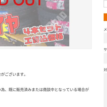
メ
サ
対
合がございます。
い為、既に販売済みまたは商談中となっている場合が