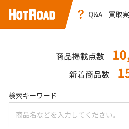
Q&A
買取
10
商品掲載点数
1
新着商品数
検索キーワード