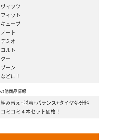
ヴィッツ
フィット
キューブ
ノート
デミオ
コルト
クー
ブーン
などに！
の他商品情報
組み替え+脱着+バランス+タイヤ処分料
コミコミ４本セット価格！