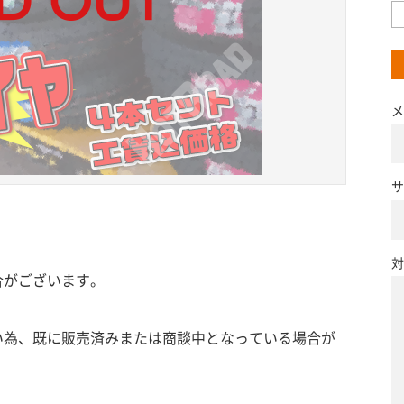
メ
サ
対
合がございます。
い為、既に販売済みまたは商談中となっている場合が