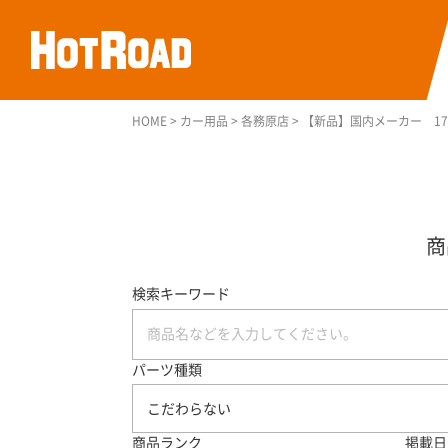
HOME
>
カー用品
>
各務原店
>
【新品】国内メーカー 175
検索キーワード
パーツ種類
こだわらない
商品ランク
掲載日