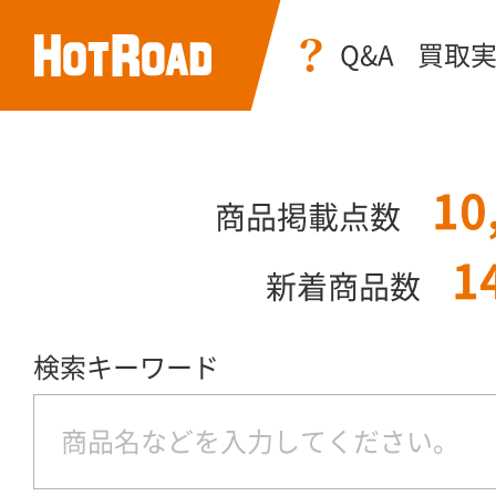
Q&A
買取
10
商品掲載点数
1
新着商品数
検索キーワード