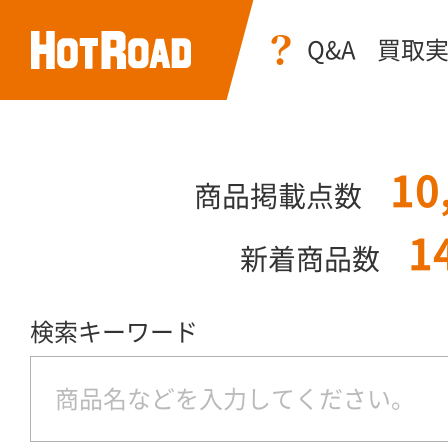
Q&A
買取
10
商品掲載点数
1
新着商品数
検索キーワード