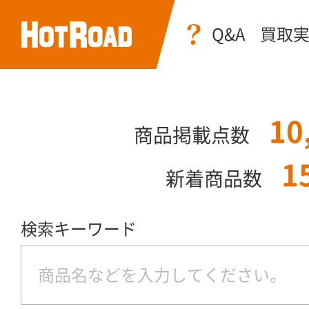
Q&A
買取
10
商品掲載点数
1
新着商品数
検索キーワード