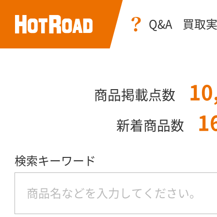
Q&A
買取
10
商品掲載点数
1
新着商品数
検索キーワード