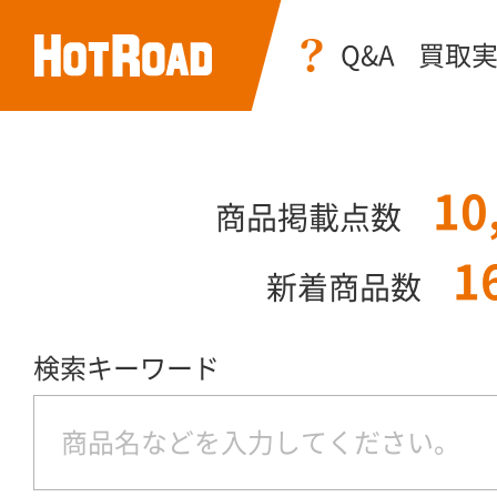
Q&A
買取
10
商品掲載点数
1
新着商品数
検索キーワード