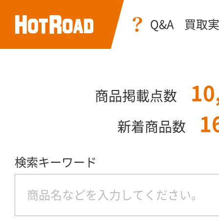
Q&A
買取
10
商品掲載点数
1
新着商品数
検索キーワード