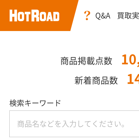
Q&A
買取
10
商品掲載点数
1
新着商品数
検索キーワード