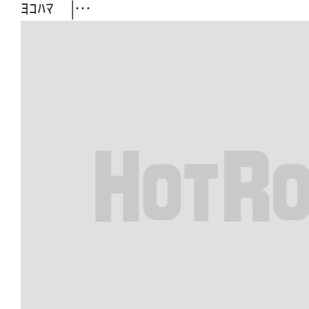
ﾖｺﾊﾏ |…