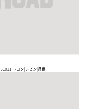
61011|トヨタ|レビン|品番…