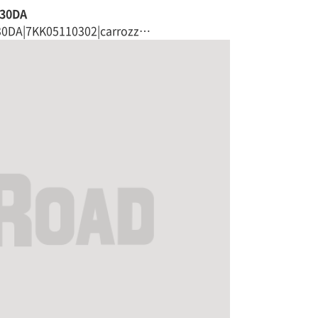
30DA
A|7KK05110302|carrozz…