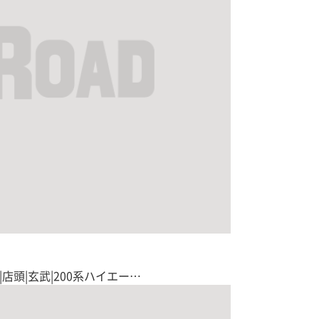
|店頭|玄武|200系ハイエー…