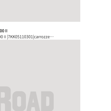
400Ⅱ
|7KK05110301|carrozze…