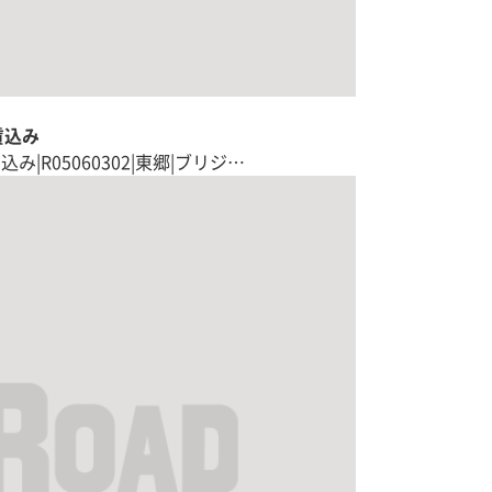
賃込み
込み|R05060302|東郷|ブリジ…