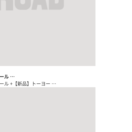
ール …
ール +【新品】トーヨー …