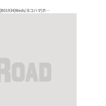
ト
1934|Weds/ヨコハマ|ホ…