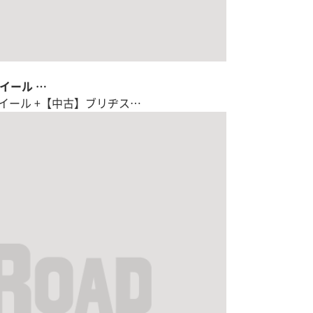
ホイール …
チホイール +【中古】ブリヂス…