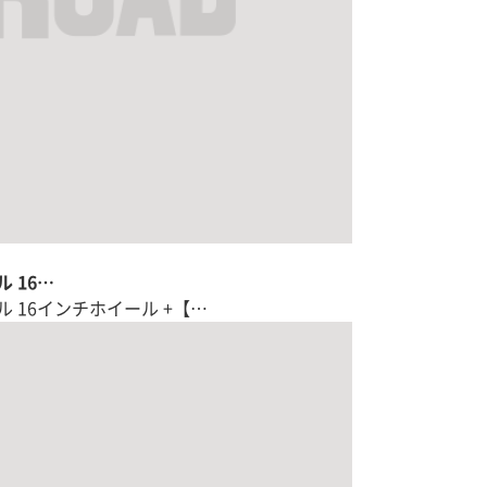
 16…
 16インチホイール +【…