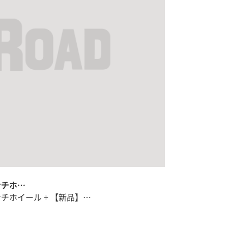
ンチホ…
ンチホイール + 【新品】…