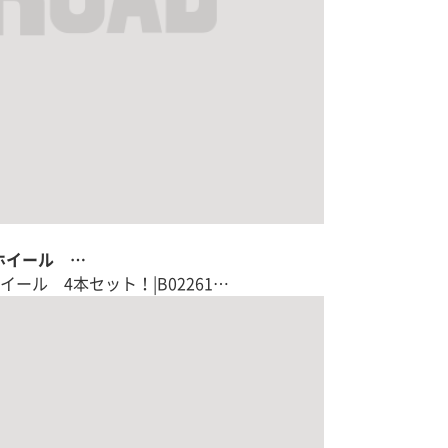
ンチホイール …
チホイール 4本セット！|B02261…