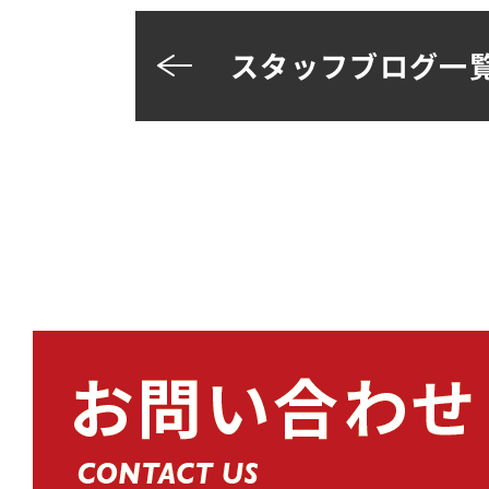
oo
r
スタッフブログ一
k