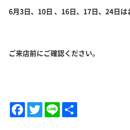
6月3日、10日 、16日、17日、24
ご来店前にご確認ください。
Fac
Tw
Lin
共
eb
itte
e
有