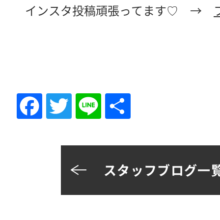
インスタ投稿頑張ってます♡ →
Fac
Tw
Lin
共
eb
itte
e
有
oo
r
スタッフブログ一
k