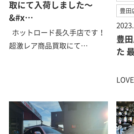
取にて入荷しました〜
豊田
&#x…
2023.
ホットロード長久手店です！
豊田
超激レア商品買取にて…
た 
/
LOV